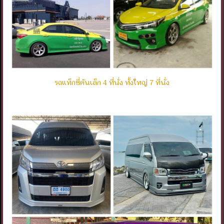
รถแท็กซี่คันเล็ก 4 ที่นั่ง ทั้งใหญ่ 7 ที่นั่ง