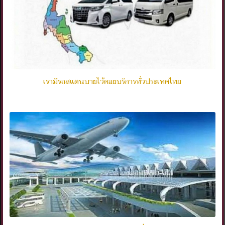
เรามีรถสแตนบายไว้คอยบริการทั่วประเทศไทย