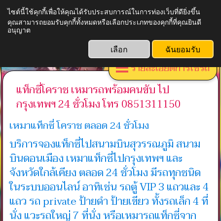
ไซต์นี้ใช้คุกกี้เพื่อให้คุณได้รับประสบการณ์ในการท่องเว็บที่ดียิ่งขึ้น
เอ-แท็กซี่เซอร์วิส.com บริการเหมารถพร้อมคนขับ ไปต่าง
คุณสามารถยอมรับคุกกี้ทั้งหมดหรือเลือกประเภทของคุกกี้ที่คุณยินดี
อนุญาต
จังหวัด
เลือก
ฉันยอมรับ
รายละเอียดการใช้รถ
แท็กซี่โคราช เหมารถพร้อมคนขับ ไป
กรุงเทพฯ 24 ชั่วโมง โทร 0851311150
เหมาแท็กซี่ โคราช ตลอด 24 ชั่วโมง
บริการจองแท็กซี่ไปสนามบินสุวรรณภูมิ สนาม
บินดอนเมือง เหมาแท็กซี่ไปกรุงเทพฯ และ
จังหวัดใกล้เคียง ตลอด 24 ชั่วโมง มีรถทุกชนิด
ในระบบออนไลน์ อาทิเช่น รถตู้ VIP 3 แถวและ 4
แถว รถ private ป้ายดำ ป้ายเขียว ทั้งรถเล็ก 4 ที่
นั่ง แวะรถใหญ่ 7 ที่นั่ง หรือเหมารถแท็กซี่จาก