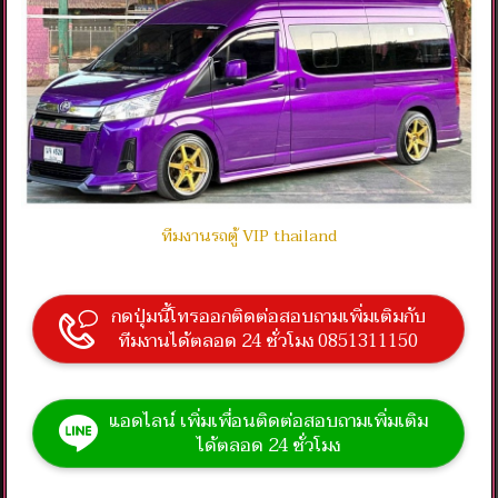
ทีมงานรถตู้ VIP thailand
กดปุ่มนี้โทรออกติดต่อสอบถามเพิ่มเติมกับ
ทีมงานได้ตลอด 24 ชั่วโมง 0851311150
แอดไลน์ เพิ่มเพื่อนติดต่อสอบถามเพิ่มเติม
ได้ตลอด 24 ชั่วโมง