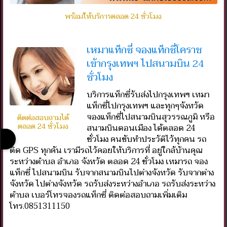
พร้อมให้บริการตลอด 24 ชั่วโมง
เหมาแท็กซี่ จองแท็กซี่โคราช
เข้ากรุงเทพฯ ไปสนามบิน 24
ชั่วโมง
บริการแท็กซี่รับส่งไปกรุงเทพฯ เหมา
แท็กซี่ไปกรุงเทพฯ และทุกๆจังหวัด
จองแท็กซี่ไปสนามบินสุวรรณภูมิ หรือ
ติดต่อสอบถามได้
ตลอด 24 ชั่วโมง
สนามบินดอนเมือง ได้ตลอด 24
ชั่วโมง คนขับทำประวัติไว้ทุกคน รถ
ติด GPS ทุกคัน เรามีรถไว้คอยให้บริการ
ที่ อยู่ใกล้บ้านคุณ
ระหว่างตำบล อำเภอ จังหวัด ตลอด 24 ชั่วโมง เหมารถ จอง
แท็กซี่ ไปสนามบิน รับจากสนามบินไปต่างจังหวัด รับจากต่าง
จังหวัด ไปต่างจังหวัด รถรับส่งระหว่างอำเภอ รถรับส่งระหว่าง
ตำบล เบอร์โทรจองรถแท็กซี่ ติดต่อสอบถามเพิ่มเติม
โทร.0851311150