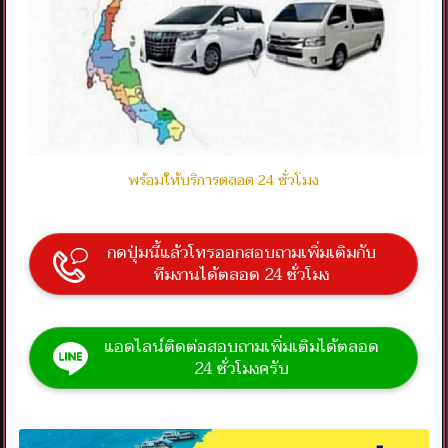
พร้อมให้บริการตลอด 24 ชั่วโมง
กดปุ่มนี้แล้วโทรออกสอบถามเพิ่มเติมกับ
ทีมงานได้ตลอด 24 ชั่วโมง
แอดไลน์ติดต่อสอบถามเพิ่มเติมได้ตลอด
24 ชั่วโมงครับ