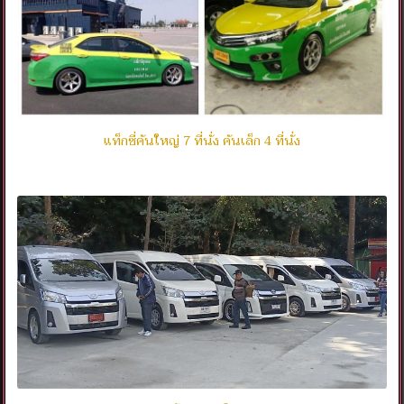
แท็กซี่คันใหญ่ 7 ที่นั่ง คันเล็ก 4 ที่นั่ง