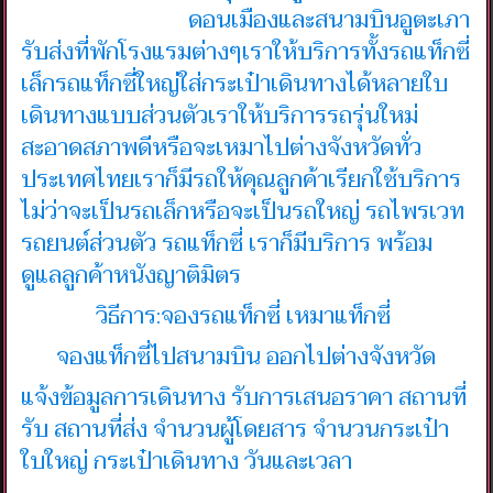
ดอนเมืองและสนามบินอูตะเภา
รับส่งที่พักโรงแรมต่างๆเราให้บริการทั้งรถแท็กซี่
เล็กรถแท็กซี่ใหญ่ใส่กระเป๋าเดินทางได้หลายใบ
เดินทางแบบส่วนตัวเราให้บริการรถรุ่นใหม่
สะอาดสภาพดีหรือจะเหมาไปต่างจังหวัดทั่ว
ประเทศไทยเราก็มีรถให้คุณลูกค้าเรียกใช้บริการ
ไม่ว่าจะเป็นรถเล็กหรือจะเป็นรถใหญ่ รถไพรเวท
รถยนต์ส่วนตัว รถแท็กซี่ เราก็มีบริการ พร้อม
ดูแลลูกค้าหนังญาติมิตร
วิธีการ:จองรถแท็กซี่​ เหมาแท็กซี่​
จองแท็กซี่ไปสนามบิน​ ออกไปต่างจังหวัด
แจ้งข้อมูลการเดินทาง​ รับการเสนอราคา​ สถานที่
รับ​ สถานที่ส่ง​ จำนวนผู้โดยสาร​ จำนวนกระเป๋า
ใบใหญ่​ กระเป๋าเดินทาง​ วันและเวลา