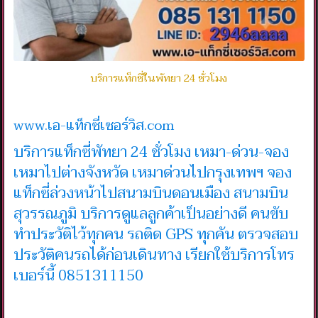
บริการแท็กซี่ในพัทยา 24 ชั่วโมง
www.เอ-แท็กซี่เซอร์วิส.com
บริการแท็กซี่พัทยา 24 ชั่วโมง เหมา-ด่วน-จอง
เหมาไปต่างจังหวัด เหมาด่วนไปกรุงเทพฯ จอง
แท็กซี่ล่วงหน้าไปสนามบินดอนเมือง สนามบิน
สุวรรณภูมิ บริการดูแลลูกค้าเป็นอย่างดี คนขับ
ทำประวัติไว้ทุกคน รถติด GPS ทุกคัน ตรวจสอบ
ประวัติคนรถได้ก่อนเดินทาง เรียกใช้บริการโทร
เบอร์นี้ 0851311150