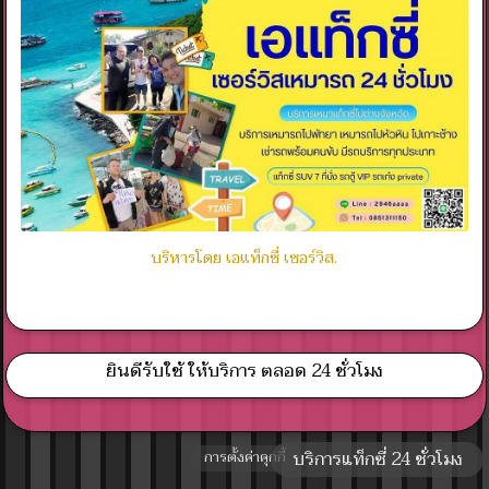
บริหารโดย เอแท็กซี่ เซอร์วิส.
ยินดีรับใช้ ให้บริการ ตลอด 24 ชั่วโมง
บริการแท็กซี่ 24 ชั่วโมง
การตั้งค่าคุกกี้