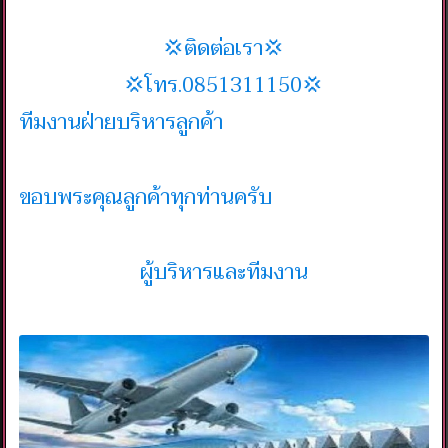
💢ติดต่อเรา💢
💢โทร.0851311150💢
ทีมงานฝ่ายบริหารลูกค้า
ขอบพระคุณลูกค้าทุกท่านครับ
ผู้บริหารและทีมงาน