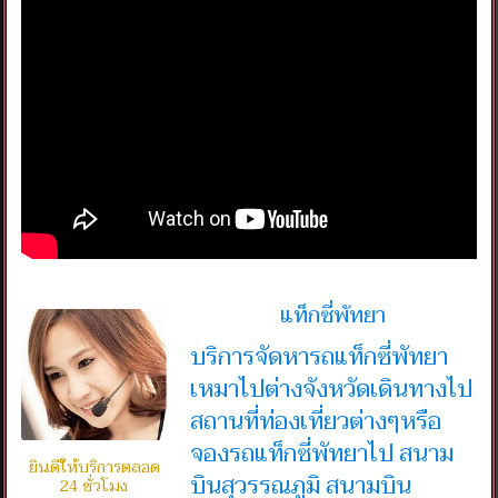
แท็กซี่พัทยา
บริการจัดหารถแท็กซี่พัทยา
เหมาไปต่างจังหวัดเดินทางไป
สถานที่ท่องเที่ยวต่างๆหรือ
จองรถแท็กซี่พัทยาไป สนาม
ยินดีให้บริการตลอด
บินสุวรรณภูมิ สนามบิน
24 ชั่วโมง