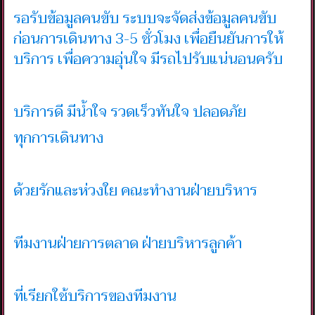
รอรับข้อมูลคนขับ​ ระบบจะจัดส่งข้อมูลคนขับ​
ก่อนการเดินทาง​ 3-5​ ชั่วโมง​ เพื่อยืนยันการให้
บริการ​ เพื่อความอุ่นใจ​ มีรถไปรับแน่นอนครับ
บริการดี มีน้ำใจ รวดเร็วทันใจ ปลอดภัย
ทุกการเดินทาง
ด้วยรักและห่วงใย คณะทำงานฝ่ายบริหาร
ทีมงานฝ่ายการตลาด ฝ่ายบริหารลูกค้า
ที่เรียกใช้บริการของทีมงาน