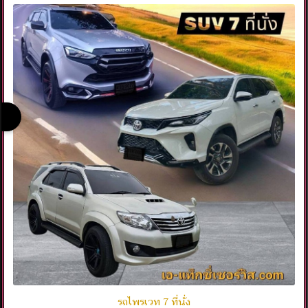
รถไพรเวท 7 ที่นั่ง