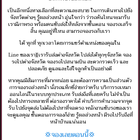
เป็นอีก​หนึ่ง​ทางเลือกที่สะดวกและสบาย​ ในการเดินทางไปยัง
จังหวัดต่างๆ​ รู้ผลล่วงหน้า​ อุ่นใจกว่า​ ว่ารถคันไหนจะมารับ​
เรามีภาพรถ​ พร้อมคนขับส่งให้หลังจากขั้นตอน​ จองรถเสร็จ
สิ้น​ คุณอยู่ที่ไหน​ สามารถจองรถกับเรา
ได้​ ทุกที่​ ทุกเวลา​ โดยการ​แชร์​ตำแหน่ง​ของ​คุณ​ใน​
Line​ ของเรา​]​[เรารับส่งต่างจังหวัด​ ไปส่งได้ทุกๆจังหวัด​ จอง
รถไปต่างจังหวัด​ จองรถไปสนามบิน​ สะดวกรวดเร็ว​ และ
ปลอดภัย​ ดูแลและใส่ใจลูกค้าเป็นอย่างดี
หากคุณมีส้มภาระที่มากหน่อย​ และต้องการความเป็นส่วนตัว​
การจองรถล่วงหน้า​ นั่งรถแท็กซี่ง่ายกว่าครับ​ บริการรถเหมา
ออนไลน์​ในระบบทุกประเภท​ รับส่งถึงที่เลยครับ​ ไม่จำเป็น
ต้องไปหารถหลายที่ ต่อรองราคาได้​ ค่าบริการคำนวณจากจุด
รับ​ ไปยังจุดส่ง​ ไม่ต้องไปหาที่จอดรถ​ พนักงานขับรถของเรา​
จะดูแลคุณ​ ขั้นตอน​การจองก็ง่าย​ รู้ผลล่วงหน้า​ มีรถไปรับถึงที่
หน้าบ้านแน่นอน
💢จองเลยตอนนี้💢