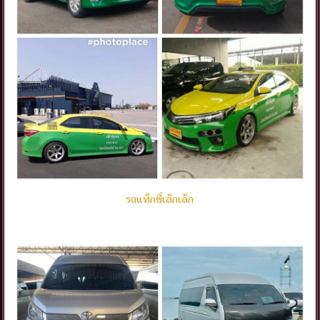
รถแท็กซี่เล็กเล็ก