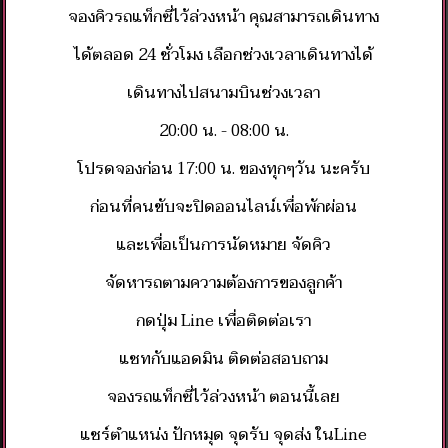
จองคิวรถแท็กซี่ไว้ล่วงหน้า​ คุณสามารถเดินทาง
ได้ตลอด​ 24​ ชั่วโมง​ เลือกช่วงเวลาเดินทางได้
เดินทางไป​สนามบินช่วงเวลา
20:00​ น.​ -​ 08:00​ น.
โปรดจองก่อน​ 17:00​ น.​ ของทุกๆวัน​ นะครับ
ก่อนที่คนขับจะปิดออนไลน์​เพื่อพักผ่อน
และเพื่อเป็นการนัดหมาย​ จัดคิว
จัดหารถตามความต้องการของลูกค้า
กดปุ่ม​ Line​ เพื่อติดต่อเรา
แชทกับแอดมิน​ ติดต่อสอบถาม
จองรถแท็กซี่ไว้ล่วงหน้า​ ตอนนี้เลย
แชร์​ตำแหน่ง​ ปักหมุด​ จุดรับ​ จุดส่ง​ ในLine