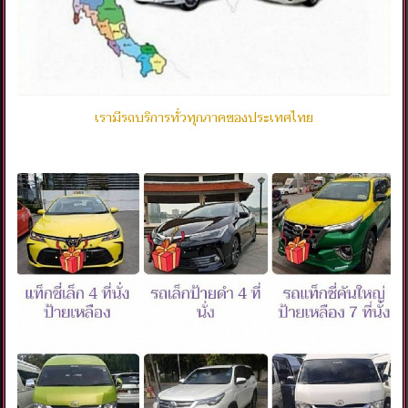
เรามีรถบริการทั่วทุกภาคของประเทศไทย